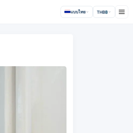
แบบไทย
THB
฿
Open 