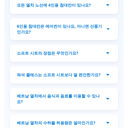
어 가족이나 소규모 그룹에 적합합니다. 6인용
모든 열차 노선에 4인용 침대칸이 있나요?
침대칸은 더 많은 승객과 공유하며 저렴해 혼자
또는 예산 여행자에게 인기가 있습니다.
아니요, 4인용 침대칸은 일부 장거리 및 야간 노
선에서만 제공됩니다. 예약 전에 반드시 열차
6인용 침대칸은 에어컨이 있나요, 아니면 선풍기
시간표와 노선을 확인하세요.
인가요?
대부분의 6인용 침대칸은 에어컨이 설치되어
있지만, 일부 오래된 객차는 선풍기를 사용할
소프트 시트의 장점은 무엇인가요?
수 있습니다. 예약 전에 열차 정보를 확인해 원
하는 환경을 선택하세요.
소프트 시트 객차는 쿠션이 있는 리클라이닝 좌
석을 제공하며 깨끗한 환경에서 여행할 수 있습
좌석 클래스는 소프트 시트보다 덜 편안한가요?
니다. 주간 여행이나 짧은 여정에 이상적이며,
침대칸 없이도 편안하고 실용적인 여행을 제공
네, 좌석 클래스는 소프트 시트보다 기본적이고
합니다.
덜 편안합니다. 가장 저렴한 옵션으로, 짧은 여
베트남 열차에서 음식과 음료를 이용할 수 있나
행이나 단순한 좌석을 감수할 수 있는 예산 여
요?
행자에게 적합합니다.
네, 대부분의 장거리 열차에서는 음식과 음료
서비스를 제공합니다. 직원이 객차를 돌며 따뜻
베트남 열차의 수하물 허용량은 얼마인가요?
한 식사, 간식, 음료를 판매합니다. 많은 여행자