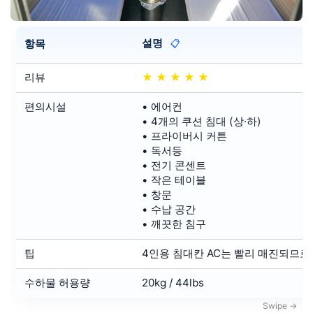
설명
항목
📋
리뷰
★
★
★
★
★
편의시설
• 에어컨
• 4개의 쿠션 침대 (상·하)
• 프라이버시 커튼
• 독서등
• 전기 콘센트
• 작은 테이블
• 창문
• 수납 공간
• 깨끗한 침구
팁
4인용 침대칸 AC는 빨리 매진되므로
수하물 허용량
20kg / 44lbs