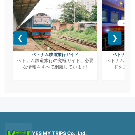
❮
❯
ベトナム鉄道旅行ガイド
ベトナム列
ベトナム鉄道旅行の究極ガイド。必要
ベトナム列車
な情報をすべて網羅しています!
ドをご覧くだ
YES MY TRIPS Co., Ltd.