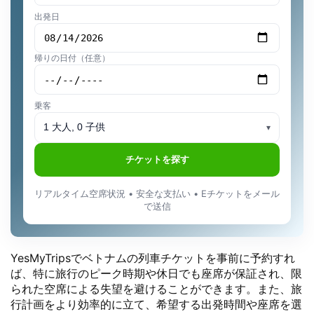
出発日
帰りの日付（任意）
乗客
1 大人, 0 子供
▾
チケットを探す
リアルタイム空席状況 • 安全な支払い • Eチケットをメール
で送信
YesMyTripsでベトナムの列車チケットを事前に予約すれ
ば、特に旅行のピーク時期や休日でも座席が保証され、限
られた空席による失望を避けることができます。また、旅
行計画をより効率的に立て、希望する出発時間や座席を選