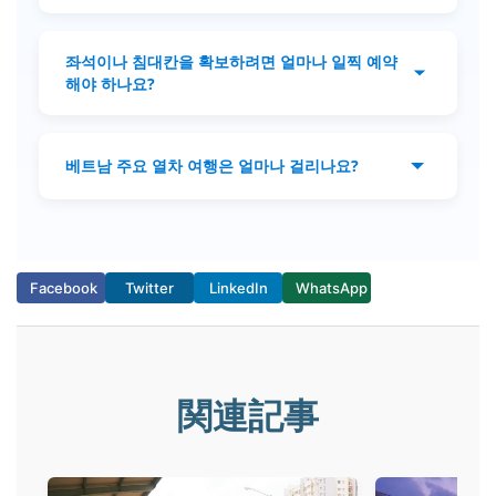
들이 편의를 위해 간식과 생수를 직접 준비하기
공식 수하물 허용량은 승객 1인당 20kg입니다.
도 합니다.
규정은 유연하게 적용되지만, 수하물은 관리하
좌석이나 침대칸을 확보하려면 얼마나 일찍 예약
기 쉽고 안전하며 휴대하기 편리하게 준비하는
해야 하나요?
것이 좋습니다.
침대칸과 소프트 시트는 특히 명절 기간에 빨리
매진됩니다. 가능한 한 빨리, 성수기에는 몇 주
베트남 주요 열차 여행은 얼마나 걸리나요?
전에 예약하는 것이 좋습니다.
노선에 따라 소요 시간이 다릅니다. 예를 들어,
하노이–다낭은 약 15~16시간, 하노이–후에는
약 13~14시간, 하노이–호치민시는 30~35시간
이 걸립니다. 짧은 노선인 하노이–하이퐁은 약
Facebook
Twitter
LinkedIn
WhatsApp
2.5시간밖에 걸리지 않습니다. 여행 계획 시 반
드시 시간표를 확인하세요.
関連記事