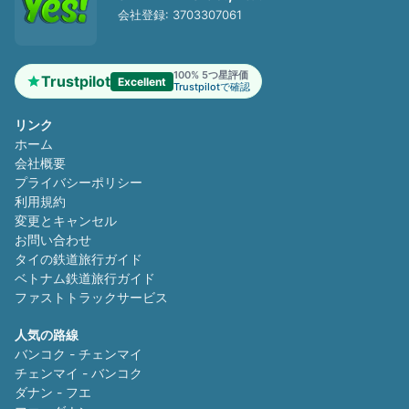
会社登録: 3703307061
100% 5つ星評価
Trustpilot
Excellent
Trustpilotで確認
リンク
ホーム
会社概要
プライバシーポリシー
利用規約
変更とキャンセル
お問い合わせ
タイの鉄道旅行ガイド
ベトナム鉄道旅行ガイド
ファストトラックサービス
人気の路線
バンコク - チェンマイ
チェンマイ - バンコク
ダナン - フエ