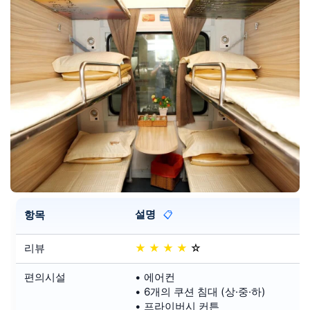
설명
항목
📋
리뷰
★
★
★
★
☆
편의시설
• 에어컨
• 6개의 쿠션 침대 (상·중·하)
• 프라이버시 커튼