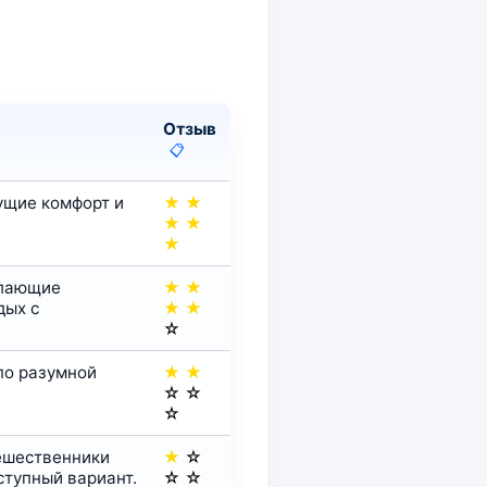
Отзыв
📋
ущие комфорт и
★
★
★
★
★
елающие
★
★
дых с
★
★
☆
по разумной
★
★
☆
☆
☆
ешественники
★
☆
тупный вариант.
☆
☆