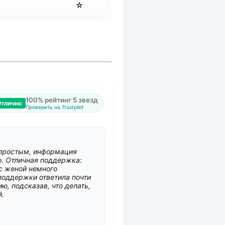
☆
100% рейтинг 5 звезд
Отлично
Проверить на Trustpilot
 простым, информация
ко. Отличная поддержка:
с женой немного
поддержки ответила почти
ю, подсказав, что делать,
й.