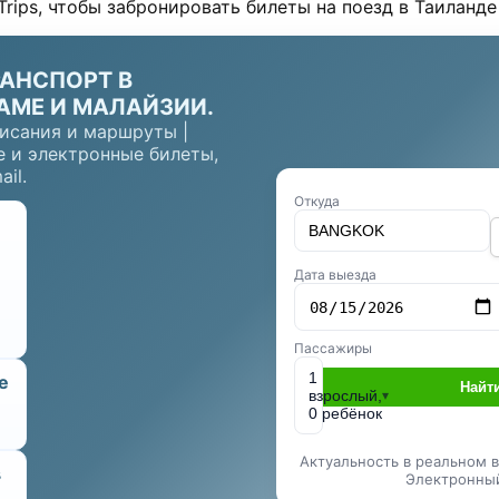
rips, чтобы забронировать билеты на поезд в Таиланде
РАНСПОРТ В
АМЕ И МАЛАЙЗИИ.
исания и маршруты |
 и электронные билеты,
il.
Откуда
Дата выезда
Пассажиры
1
е
Найт
взрослый,
▾
0 ребёнок
Актуальность в реальном в
в
Электронный