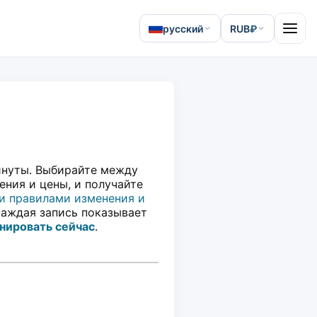
русский
RUB
₽
Open 
минуты. Выбирайте между
ния и цены, и получайте
и правилами изменения и
 каждая запись показывает
нировать сейчас
.