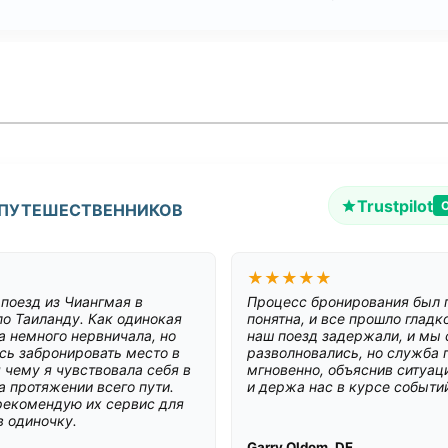
Trustpilot
 ПУТЕШЕСТВЕННИКОВ
★★★★★
поезд из Чиангмая в
Процесс бронирования был
по Таиланду. Как одинокая
понятна, и все прошло глад
а немного нервничала, но
наш поезд задержали, и мы 
ось забронировать место в
разволновались, но служба 
 чему я чувствовала себя в
мгновенно, объяснив ситуаци
а протяжении всего пути.
и держа нас в курсе событи
рекомендую их сервис для
 одиночку.
Garry Oldom, DE