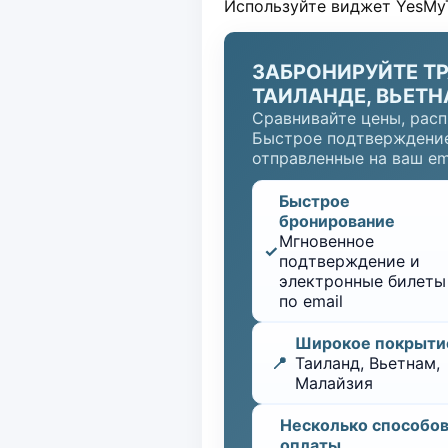
Используйте виджет YesMyT
ЗАБРОНИРУЙТЕ Т
ТАИЛАНДЕ, ВЬЕТН
Сравнивайте цены, расп
Быстрое подтверждение
отправленные на ваш ema
Быстрое
бронирование
Мгновенное
✓
подтверждение и
электронные билеты
по email
Широкое покрыти
📍
Таиланд, Вьетнам,
Малайзия
Несколько способо
оплаты