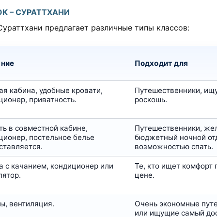
К – СУРАТТХАНИ
ураттхани предлагает различные типы классов:
ание
Подходит для
ая кабина, удобные кровати,
Путешественники, ищ
ционер, приватность.
роскошь.
ть в совместной кабине,
Путешественники, ж
ционер, постельное белье
бюджетный ночной от
ставляется.
возможностью спать.
а с качанием, кондиционер или
Те, кто ищет комфорт 
лятор.
цене.
ы, вентиляция.
Очень экономные пут
или ищущие самый дос