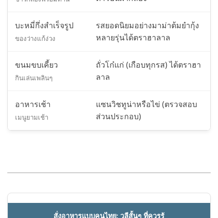
บะหมี่กึ่งสำเร็จรูป
รสยอดนิยมอย่างมาม่าต้มยำกุ้ง
หลายรุ่นได้ตราฮาลาล
ของว่างแก้ง่วง
ขนมขบเคี้ยว
ถั่วโก๋แก่ (เกือบทุกรส) ได้ตราฮา
ลาล
กินเล่นเพลินๆ
อาหารเช้า
แซนวิชทูน่าหรือไข่ (ตรวจสอบ
ส่วนประกอบ)
เมนูยามเช้า
สั่งอาหารแบบคนไทย: วลีสั้นๆ ที่ควรรู้