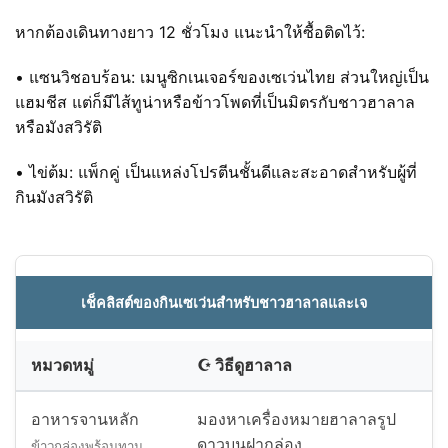
หากต้องเดินทางยาว 12 ชั่วโมง แนะนำให้ซื้อติดไว้:
• แซนวิชอบร้อน: เมนูซิกเนเจอร์ของเซเว่นไทย ส่วนใหญ่เป็น
แฮมชีส แต่ก็มีไส้ทูน่าหรือข้าวโพดที่เป็นมิตรกับชาวฮาลาล
หรือมังสวิรัติ
• ไข่ต้ม: แพ็กคู่ เป็นแหล่งโปรตีนชั้นดีและสะอาดสำหรับผู้ที่
กินมังสวิรัติ
เช็คลิสต์ของกินเซเว่นสำหรับชาวฮาลาลและเจ
หมวดหมู่
☪️ วิธีดูฮาลาล
อาหารจานหลัก
มองหาเครื่องหมายฮาลาลรูป
ดาวบนฝากล่อง
ข้าวกล่องพร้อมทาน