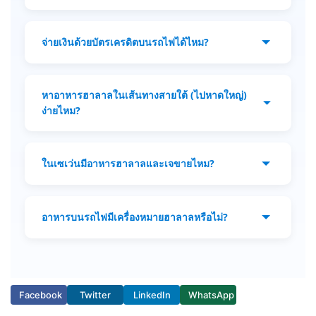
เดินทางไกลครับ
น้อยมากครับ! ส่วนใหญ่จอดเพียง 2 ถึง 5 นาที
นอกจากเจ้าหน้าที่จะประกาศว่าจอดพักยาว ห้าม
จ่ายเงินด้วยบัตรเครดิตบนรถไฟได้ไหม?
ลงจากรถเด็ดขาด แนะนำให้สั่งผ่านหน้าต่างหรือ
ซื้อจากแม่ค้าที่เดินขึ้นมาขายบนรถจะปลอดภัย
ส่วนใหญ่ไม่ได้ครับ แม้ฟู้ดคอร์ทในสถานีใหญ่ๆ
กว่าครับ
อาจรับบัตรหรือสแกนจ่ายได้ แต่แม่ค้าริมทาง
หาอาหารฮาลาลในเส้นทางสายใต้ (ไปหาดใหญ่)
และเจ้าหน้าที่ตู้เสบียงมักรับเฉพาะเงินสด แนะนำ
ง่ายไหม?
ให้พกธนบัตร 20, 50 และ 100 บาทติดตัวไว้เสมอ
ง่ายมากครับ! เส้นทางสายใต้ผ่านชุมชนมุสลิม
ครับ
จำนวนมาก เมื่อเลยชุมพรลงไป คุณจะเห็นพ่อค้า
ในเซเว่นมีอาหารฮาลาลและเจขายไหม?
แม่ค้ามุสลิมขึ้นมาขายไก่ทอด ข้าวหมกไก่ และ
ขนมท้องถิ่นเยอะขึ้นอย่างเห็นได้ชัดเลยครับ
มีแน่นอนครับ! เซเว่นเป็นเพื่อนแท้ของนักเดิน
ทาง อาหารกล่องตรา CP ส่วนใหญ่มี
อาหารบนรถไฟมีเครื่องหมายฮาลาลหรือไม่?
เครื่องหมายฮาลาลที่หลังกล่อง และในช่วง
เทศกาลกินเจ (หรือในสาขาใหญ่ๆ ตลอดทั้งปี) จะ
ขึ้นอยู่กับเมนูครับ อาหารบนตู้เสบียงส่วนใหญ่
มีอาหารที่มีสัญลักษณ์ 'เจ' สีเหลืองวางขายเสมอ
เป็นอาหารกล่องสำเร็จรูป ซึ่งบางเมนูจะมี
ครับ
สัญลักษณ์ฮาลาลรูปดาว แต่เนื่องจากของอาจ
Facebook
Twitter
LinkedIn
WhatsApp
หมดในบางเส้นทาง การซื้ออาหารฮาลาลจากใน