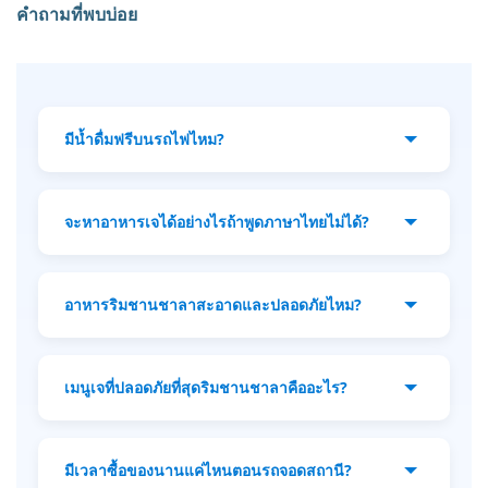
คำถามที่พบบ่อย
มีน้ำดื่มฟรีบนรถไฟไหม?
ไม่มีครับ ต้องซื้อเอง แม้ตั๋วชั้น 1 และชั้น 2 จะมี
น้ำขวดเล็กให้ แต่แนะนำให้ซื้อน้ำขวดใหญ่ 1.5
จะหาอาหารเจได้อย่างไรถ้าพูดภาษาไทยไม่ได้?
ลิตรจากเซเว่นในสถานีก่อนขึ้นรถครับ เพราะ
ราคาบนรถไฟจะสูงกว่าปกติ
มองหาเครื่องหมาย 'เจ' (เจ) ที่เป็นธงสีเหลืองหรือ
สติกเกอร์ที่มีตัวอักษรไทยสีแดงบนพื้นเหลือง
อาหารริมชานชาลาสะอาดและปลอดภัยไหม?
สัญลักษณ์นี้หมายความว่าเป็นอาหารวีแกนแท้ๆ
(ไม่มีเนื้อสัตว์ ไข่ นม หรือผักกลิ่นฉุน) ถ้าเจอ
โดยทั่วไปปลอดภัยครับ พ่อค้าแม่ค้าทำสดใหม่
เครื่องหมายนี้ก็กินได้เลยครับ!
ทุกวันเพื่อขายคนท้องถิ่นจำนวนมาก แนะนำให้
เมนูเจที่ปลอดภัยที่สุดริมชานชาลาคืออะไร?
เลือกร้านที่มีคนซื้อเยอะๆ และเน้นของปรุงสุก
ใหม่ เช่น ไก่ทอดหรือข้าวโพดปิ้งครับ
ข้าวหลามครับ เป็นทางเลือกที่ดีที่สุด เพราะเป็น
เจโดยธรรมชาติ อิ่มนาน และมาในบรรจุภัณฑ์
มีเวลาซื้อของนานแค่ไหนตอนรถจอดสถานี?
กระบอกไม้ไผ่ที่ย่อยสลายได้เอง เหมาะกับการ