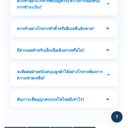
ควรทำอย่างไรหากพบปัญหาระหว่างการจองหรือ
การชำระเงินของคุณระหว่างการทำธุรกรรม
การชำระเงิน?
นอกจากนี้ YesMyTrips จะไม่เก็บรายละเอียด
หากคุณพบปัญหา โปรดติดต่อฝ่ายสนับสนุน
การชำระเงินใด ๆ นอกจากสถานะการชำระเงิน
ลูกค้า YesMyTrips ผ่านอีเมล:
รหัสธุรกรรม และจำนวนเงิน.
ควรทำอย่างไรหากทำตั๋วหรืออีเมลยืนยันหาย?
cs@yesmytrips.com เราพร้อมช่วยเหลือคุณใน
การแก้ไขปัญหา.
หากคุณทำตั๋วหรืออีเมลยืนยันหาย เพียงติดต่อ
ฝ่ายสนับสนุนลูกค้าของเราเพื่อขอความช่วย
มีส่วนลดสำหรับเด็กเมื่อเดินทางหรือไม่?
เหลือ: cs@yesmytrips.com.
มี เด็กอายุต่ำกว่า 3 ปีและสูงไม่เกิน 100 ซม.
(39.37 นิ้ว) เดินทางฟรี เด็กอายุระหว่าง 3 ถึง 11
จะติดต่อฝ่ายสนับสนุนลูกค้าได้อย่างไรหากต้องการ
ปีและสูงไม่เกิน 150 ซม. (59 นิ้ว) จะได้รับราคา
ความช่วยเหลือ?
ส่วนลด.
คุณสามารถติดต่อฝ่ายสนับสนุนลูกค้า
YesMyTrips ผ่านอีเมล หรือทาง
สัมภาระที่อนุญาตบนรถไฟไทยมีเท่าไร?
WhatsApp/Line: cs@yesmytrips.com/+84
392 017 027.
น้ำหนักสัมภาระที่อนุญาตแตกต่างกันตามชั้น
?
โดยสาร: ชั้นหนึ่ง 60 กก.; ชั้นสอง 40 กก.; ชั้น
สาม 30 กก.