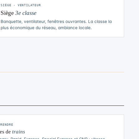
SIÈGE · VENTILATEUR
Siège
3e classe
Banquette, ventilateur, fenêtres ouvrantes. La classe la
plus économique du réseau, ambiance locale.
PRENDRE
es de
trains
nary, Rapid, Express, Special Express et CNR : vitesse,