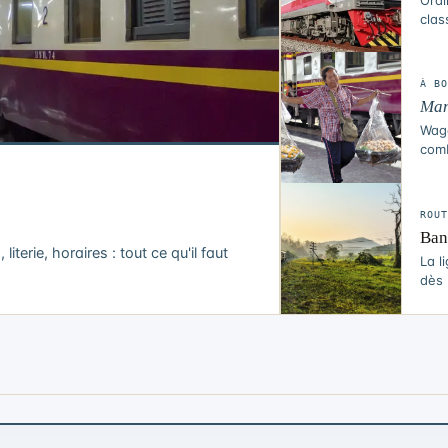
clas
À B
Ma
Wago
comb
ROU
Ba
terie, horaires : tout ce qu'il faut
La l
dès