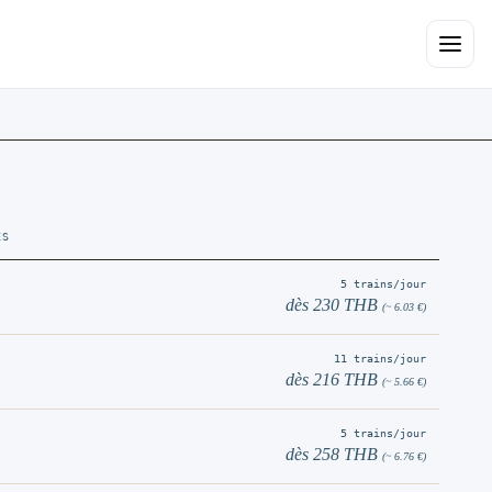
Open 
ES
5 trains/jour
dès 230 THB
(~ 6.03 €)
11 trains/jour
dès 216 THB
(~ 5.66 €)
5 trains/jour
dès 258 THB
(~ 6.76 €)