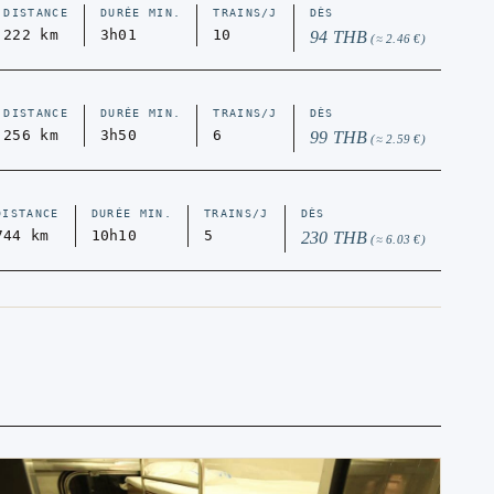
DISTANCE
DURÉE MIN.
TRAINS/J
DÈS
222 km
3h01
10
94 THB
(≈ 2.46 €)
DISTANCE
DURÉE MIN.
TRAINS/J
DÈS
256 km
3h50
6
99 THB
(≈ 2.59 €)
DISTANCE
DURÉE MIN.
TRAINS/J
DÈS
744 km
10h10
5
230 THB
(≈ 6.03 €)