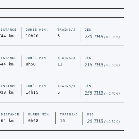
DISTANCE
DURÉE MIN.
TRAINS/J
DÈS
744 km
10h20
5
230 THB
(≈ 6.03 €)
DISTANCE
DURÉE MIN.
TRAINS/J
DÈS
644 km
8h50
11
216 THB
(≈ 5.66 €)
DISTANCE
DURÉE MIN.
TRAINS/J
DÈS
938 km
14h15
5
258 THB
(≈ 6.76 €)
DISTANCE
DURÉE MIN.
TRAINS/J
DÈS
64 km
0h48
16
20 THB
(≈ 0.52 €)