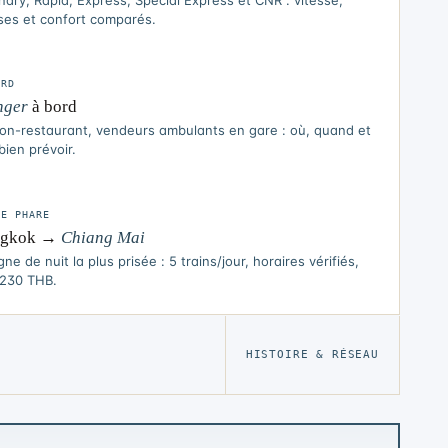
ses et confort comparés.
ORD
nger
à bord
n-restaurant, vendeurs ambulants en gare : où, quand et
ien prévoir.
TE PHARE
ngkok →
Chiang Mai
igne de nuit la plus prisée : 5 trains/jour, horaires vérifiés,
 230 THB.
HISTOIRE & RÉSEAU