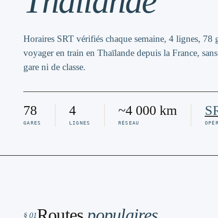
Thaïlande
Horaires SRT vérifiés chaque semaine, 4 lignes, 78 
voyager en train en Thaïlande depuis la France, sans
gare ni de classe.
78
4
~4 000 km
S
GARES
LIGNES
RÉSEAU
OPÉ
Routes
populaires
§ 01